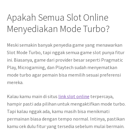
Apakah Semua Slot Online
Menyediakan Mode Turbo?
Meski semakin banyak penyedia game yang menawarkan
Slot Mode Turbo, tapi nggak semua game slot punya fitur
ini. Biasanya, game dari provider besar seperti Pragmatic
Play, Microgaming, dan Playtech sudah menyematkan
mode turbo agar pemain bisa memilih sesuai preferensi
mereka.
Kalau kamu main di situs
link slot online
terpercaya,
hampir pasti ada pilihan untuk mengaktifkan mode turbo.
Tapi kalau nggak ada, kamu masih bisa menikmati
permainan biasa dengan tempo normal. Intinya, pastikan
kamu cek dulu fitur yang tersedia sebelum mulai bermain.