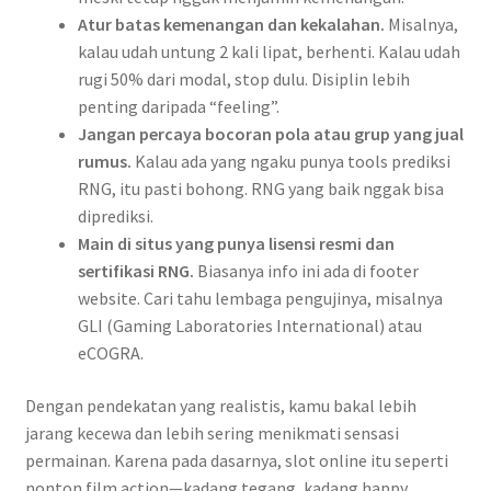
Atur batas kemenangan dan kekalahan.
Misalnya,
kalau udah untung 2 kali lipat, berhenti. Kalau udah
rugi 50% dari modal, stop dulu. Disiplin lebih
penting daripada “feeling”.
Jangan percaya bocoran pola atau grup yang jual
rumus.
Kalau ada yang ngaku punya tools prediksi
RNG, itu pasti bohong. RNG yang baik nggak bisa
diprediksi.
Main di situs yang punya lisensi resmi dan
sertifikasi RNG.
Biasanya info ini ada di footer
website. Cari tahu lembaga pengujinya, misalnya
GLI (Gaming Laboratories International) atau
eCOGRA.
Dengan pendekatan yang realistis, kamu bakal lebih
jarang kecewa dan lebih sering menikmati sensasi
permainan. Karena pada dasarnya, slot online itu seperti
nonton film action—kadang tegang, kadang happy