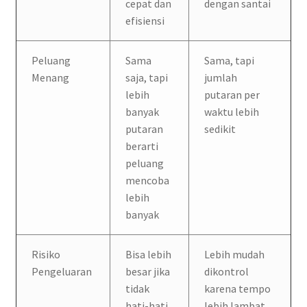
cepat dan
dengan santai
efisiensi
Peluang
Sama
Sama, tapi
Menang
saja, tapi
jumlah
lebih
putaran per
banyak
waktu lebih
putaran
sedikit
berarti
peluang
mencoba
lebih
banyak
Risiko
Bisa lebih
Lebih mudah
Pengeluaran
besar jika
dikontrol
tidak
karena tempo
hati-hati
lebih lambat