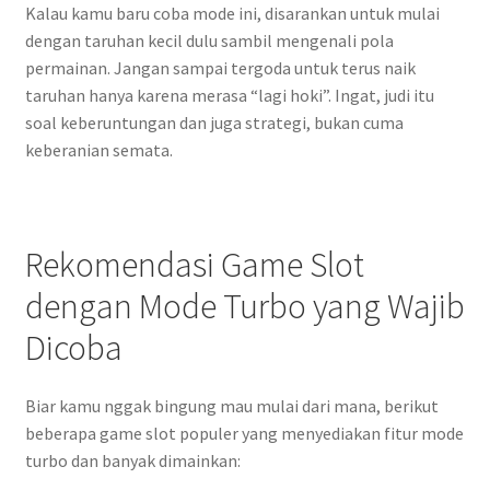
Kalau kamu baru coba mode ini, disarankan untuk mulai
dengan taruhan kecil dulu sambil mengenali pola
permainan. Jangan sampai tergoda untuk terus naik
taruhan hanya karena merasa “lagi hoki”. Ingat, judi itu
soal keberuntungan dan juga strategi, bukan cuma
keberanian semata.
Rekomendasi Game Slot
dengan Mode Turbo yang Wajib
Dicoba
Biar kamu nggak bingung mau mulai dari mana, berikut
beberapa game slot populer yang menyediakan fitur mode
turbo dan banyak dimainkan: