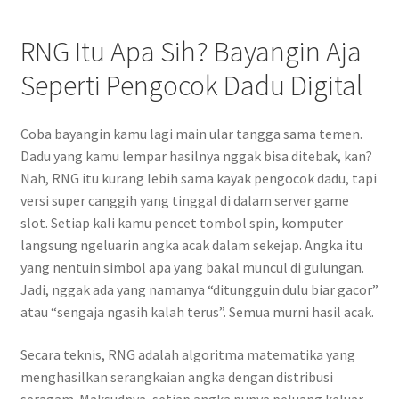
RNG Itu Apa Sih? Bayangin Aja
Seperti Pengocok Dadu Digital
Coba bayangin kamu lagi main ular tangga sama temen.
Dadu yang kamu lempar hasilnya nggak bisa ditebak, kan?
Nah, RNG itu kurang lebih sama kayak pengocok dadu, tapi
versi super canggih yang tinggal di dalam server game
slot. Setiap kali kamu pencet tombol spin, komputer
langsung ngeluarin angka acak dalam sekejap. Angka itu
yang nentuin simbol apa yang bakal muncul di gulungan.
Jadi, nggak ada yang namanya “ditungguin dulu biar gacor”
atau “sengaja ngasih kalah terus”. Semua murni hasil acak.
Secara teknis, RNG adalah algoritma matematika yang
menghasilkan serangkaian angka dengan distribusi
seragam. Maksudnya, setiap angka punya peluang keluar