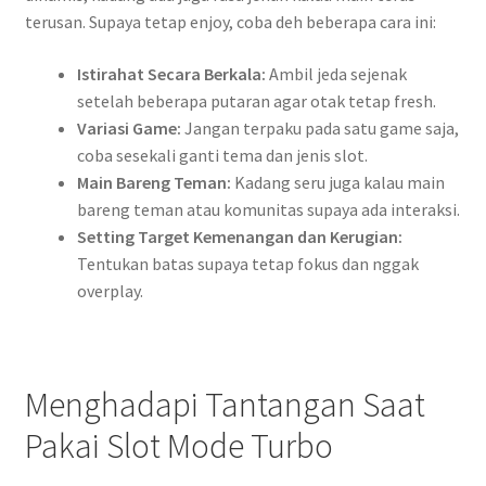
terusan. Supaya tetap enjoy, coba deh beberapa cara ini:
Istirahat Secara Berkala:
Ambil jeda sejenak
setelah beberapa putaran agar otak tetap fresh.
Variasi Game:
Jangan terpaku pada satu game saja,
coba sesekali ganti tema dan jenis slot.
Main Bareng Teman:
Kadang seru juga kalau main
bareng teman atau komunitas supaya ada interaksi.
Setting Target Kemenangan dan Kerugian:
Tentukan batas supaya tetap fokus dan nggak
overplay.
Menghadapi Tantangan Saat
Pakai Slot Mode Turbo