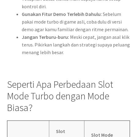
kontrol diri.
Gunakan Fitur Demo Terlebih Dahulu:
Sebelum
pakai mode turbo di game asli, coba dulu di versi
demo agar kamu familiar dengan ritme permainan.
Jangan Terburu-buru:
Meski cepat, jangan asal klik
terus. Pikirkan langkah dan strategi supaya peluang
menang lebih besar.
Seperti Apa Perbedaan Slot
Mode Turbo dengan Mode
Biasa?
Slot
Slot Mode