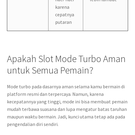
karena
cepatnya
putaran
Apakah Slot Mode Turbo Aman
untuk Semua Pemain?
Mode turbo pada dasarnya aman selama kamu bermain di
platform resmi dan terpercaya. Namun, karena
kecepatannya yang tinggi, mode ini bisa membuat pemain
mudah terbawa suasana dan lupa mengatur batas taruhan
maupun waktu bermain. Jadi, kunci utama tetap ada pada
pengendalian diri sendiri.