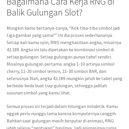
Bagaimana Cara Kerja RNG di
Balik Gulungan Slot?
Mungkin kamu bertanya-tanya, “Kok tiba-tiba simbol jadi
tiga gambar yang sama?” Ini dia proses sederhananya.
Setiap kali kamu spin, RNG menghasilkan angka, misalnya
42.189. Angka ini lalu dipetakan ke kombinasi simbol di
setiap gulungan. Setiap gulungan punya tabel sendiri.
Misalnya gulungan pertama: angka 1-10 artinya simbol
cherry, 11-20 simbol lemon, 21-30 simbol BAR, dan
seterusnya. Nah, angka 42.189 mungkin jatuh ke tabel yang
berbeda-beda buat tiap gulungan, sehingga jadilah
susunan simbol yang kamu lihat.
Semua proses ini terjadi dalam hitungan milidetik. Kamu
nggak perlu nunggu lama karena komputernya canggih.
Bahkan saat gulungan masih berputar di animasi, RNG
udah selesai “nentukan” hasilnya. Jadi animasinya cuma