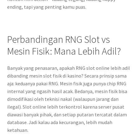
ending, tapi yang penting kamu puas.
Perbandingan RNG Slot vs
Mesin Fisik: Mana Lebih Adil?
Banyak yang penasaran, apakah RNG slot online lebih adil
dibanding mesin slot fisik di kasino? Secara prinsip sama
aja: keduanya pakai RNG. Mesin fisik juga punya chip RNG
internal yang ngasih hasil acak. Bedanya, mesin fisik bisa
dimodifikasi oleh teknisi nakal (walaupun jarang dan
ilegal). Slot online lebih terkontrol karena server pusat
diawasi banyak pihak, dan setiap putaran tercatat dalam
database. Jadi kalau ada kecurangan, lebih mudah
ketahuan.