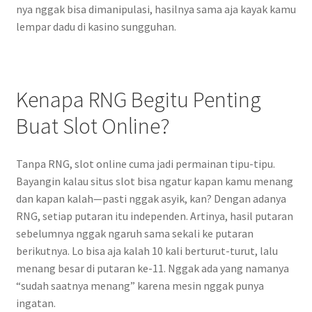
nya nggak bisa dimanipulasi, hasilnya sama aja kayak kamu
lempar dadu di kasino sungguhan.
Kenapa RNG Begitu Penting
Buat Slot Online?
Tanpa RNG, slot online cuma jadi permainan tipu-tipu.
Bayangin kalau situs slot bisa ngatur kapan kamu menang
dan kapan kalah—pasti nggak asyik, kan? Dengan adanya
RNG, setiap putaran itu independen. Artinya, hasil putaran
sebelumnya nggak ngaruh sama sekali ke putaran
berikutnya. Lo bisa aja kalah 10 kali berturut-turut, lalu
menang besar di putaran ke-11. Nggak ada yang namanya
“sudah saatnya menang” karena mesin nggak punya
ingatan.