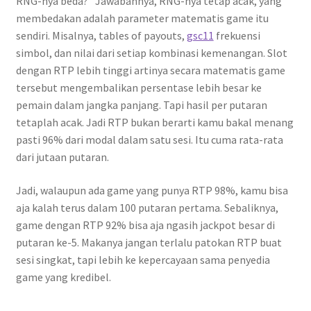
RNG-nya beda?” Jawabannya, RNG-nya tetap acak, yang
membedakan adalah parameter matematis game itu
sendiri. Misalnya, tables of payouts,
gsc11
frekuensi
simbol, dan nilai dari setiap kombinasi kemenangan. Slot
dengan RTP lebih tinggi artinya secara matematis game
tersebut mengembalikan persentase lebih besar ke
pemain dalam jangka panjang. Tapi hasil per putaran
tetaplah acak. Jadi RTP bukan berarti kamu bakal menang
pasti 96% dari modal dalam satu sesi. Itu cuma rata-rata
dari jutaan putaran.
Jadi, walaupun ada game yang punya RTP 98%, kamu bisa
aja kalah terus dalam 100 putaran pertama. Sebaliknya,
game dengan RTP 92% bisa aja ngasih jackpot besar di
putaran ke-5. Makanya jangan terlalu patokan RTP buat
sesi singkat, tapi lebih ke kepercayaan sama penyedia
game yang kredibel.