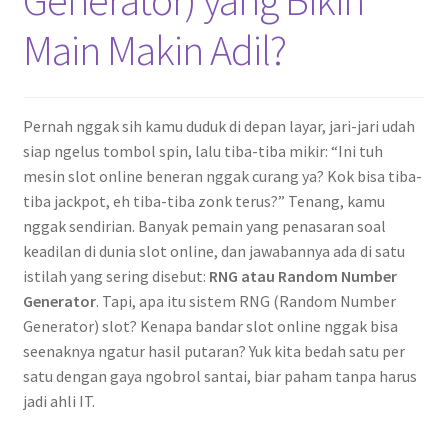
Main Makin Adil?
Pernah nggak sih kamu duduk di depan layar, jari-jari udah
siap ngelus tombol spin, lalu tiba-tiba mikir: “Ini tuh
mesin slot online beneran nggak curang ya? Kok bisa tiba-
tiba jackpot, eh tiba-tiba zonk terus?” Tenang, kamu
nggak sendirian. Banyak pemain yang penasaran soal
keadilan di dunia slot online, dan jawabannya ada di satu
istilah yang sering disebut:
RNG atau Random Number
Generator
. Tapi, apa itu sistem RNG (Random Number
Generator) slot? Kenapa bandar slot online nggak bisa
seenaknya ngatur hasil putaran? Yuk kita bedah satu per
satu dengan gaya ngobrol santai, biar paham tanpa harus
jadi ahli IT.