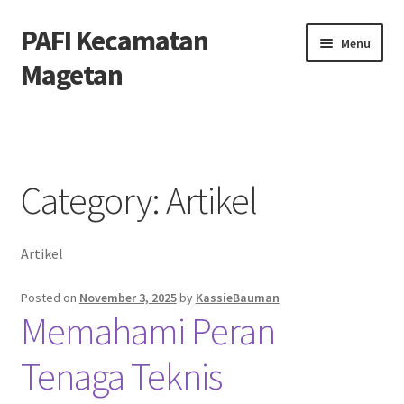
PAFI Kecamatan
Skip
Skip
Menu
to
to
Magetan
navigation
content
Home
Hubungi Kami
Category:
Artikel
Privacy Policy
Artikel
Tentang Kami
Posted on
November 3, 2025
by
KassieBauman
Memahami Peran
Tenaga Teknis