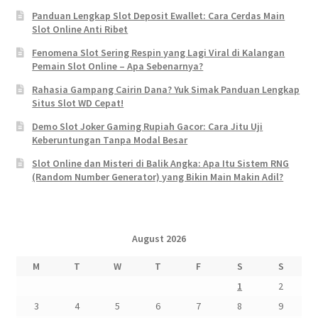
Panduan Lengkap Slot Deposit Ewallet: Cara Cerdas Main
Slot Online Anti Ribet
Fenomena Slot Sering Respin yang Lagi Viral di Kalangan
Pemain Slot Online – Apa Sebenarnya?
Rahasia Gampang Cairin Dana? Yuk Simak Panduan Lengkap
Situs Slot WD Cepat!
Demo Slot Joker Gaming Rupiah Gacor: Cara Jitu Uji
Keberuntungan Tanpa Modal Besar
Slot Online dan Misteri di Balik Angka: Apa Itu Sistem RNG
(Random Number Generator) yang Bikin Main Makin Adil?
August 2026
M
T
W
T
F
S
S
1
2
3
4
5
6
7
8
9