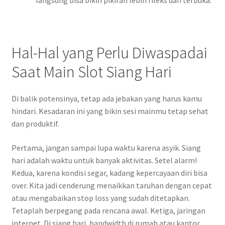
Hal-Hal yang Perlu Diwaspadai
Saat Main Slot Siang Hari
Di balik potensinya, tetap ada jebakan yang harus kamu
hindari. Kesadaran ini yang bikin sesi mainmu tetap sehat
dan produktif.
Pertama, jangan sampai lupa waktu karena asyik. Siang
hari adalah waktu untuk banyak aktivitas. Setel alarm!
Kedua, karena kondisi segar, kadang kepercayaan diri bisa
over. Kita jadi cenderung menaikkan taruhan dengan cepat
atau mengabaikan stop loss yang sudah ditetapkan.
Tetaplah berpegang pada rencana awal. Ketiga, jaringan
internet. Di siang hari, bandwidth di rumah atau kantor