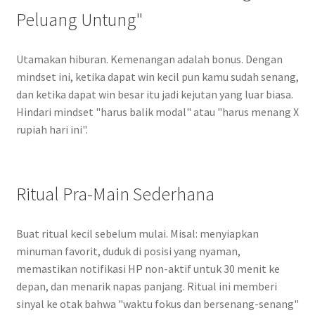
Peluang Untung"
Utamakan hiburan. Kemenangan adalah bonus. Dengan
mindset ini, ketika dapat win kecil pun kamu sudah senang,
dan ketika dapat win besar itu jadi kejutan yang luar biasa.
Hindari mindset "harus balik modal" atau "harus menang X
rupiah hari ini".
Ritual Pra-Main Sederhana
Buat ritual kecil sebelum mulai. Misal: menyiapkan
minuman favorit, duduk di posisi yang nyaman,
memastikan notifikasi HP non-aktif untuk 30 menit ke
depan, dan menarik napas panjang. Ritual ini memberi
sinyal ke otak bahwa "waktu fokus dan bersenang-senang"