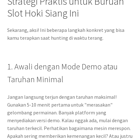
Strategi Praktis untuk Buruan
Slot Hoki Siang Ini
Sekarang, aksi! Ini beberapa langkah konkret yang bisa
kamu terapkan saat hunting di waktu terang.
1. Awali dengan Mode Demo atau
Taruhan Minimal
Jangan langsung terjun dengan taruhan maksimal!
Gunakan 5-10 menit pertama untuk "merasakan"
gelombang permainan. Banyak platform yang
menyediakan versi demo. Kalau nggak ada, mulai dengan
taruhan terkecil. Perhatikan bagaimana mesin merespon.
Apakah sering memberikan kemenangan kecil? Atau justru