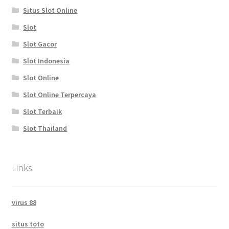
Situs Slot Online
Slot
Slot Gacor
Slot Indonesia
Slot Online
Slot Online Terpercaya
Slot Terbaik
Slot Thailand
Links
virus 88
situs toto