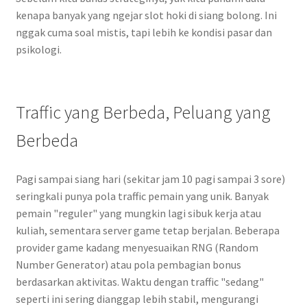
kenapa banyak yang ngejar slot hoki di siang bolong. Ini
nggak cuma soal mistis, tapi lebih ke kondisi pasar dan
psikologi.
Traffic yang Berbeda, Peluang yang
Berbeda
Pagi sampai siang hari (sekitar jam 10 pagi sampai 3 sore)
seringkali punya pola traffic pemain yang unik. Banyak
pemain "reguler" yang mungkin lagi sibuk kerja atau
kuliah, sementara server game tetap berjalan. Beberapa
provider game kadang menyesuaikan RNG (Random
Number Generator) atau pola pembagian bonus
berdasarkan aktivitas. Waktu dengan traffic "sedang"
seperti ini sering dianggap lebih stabil, mengurangi