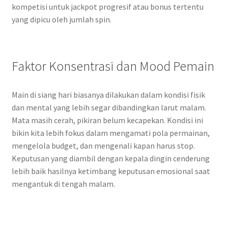
kompetisi untuk jackpot progresif atau bonus tertentu
yang dipicu oleh jumlah spin.
Faktor Konsentrasi dan Mood Pemain
Main di siang hari biasanya dilakukan dalam kondisi fisik
dan mental yang lebih segar dibandingkan larut malam.
Mata masih cerah, pikiran belum kecapekan. Kondisi ini
bikin kita lebih fokus dalam mengamati pola permainan,
mengelola budget, dan mengenali kapan harus stop.
Keputusan yang diambil dengan kepala dingin cenderung
lebih baik hasilnya ketimbang keputusan emosional saat
mengantuk di tengah malam.