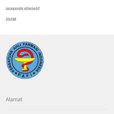
juraganolx alternatif
Slot88
Alamat