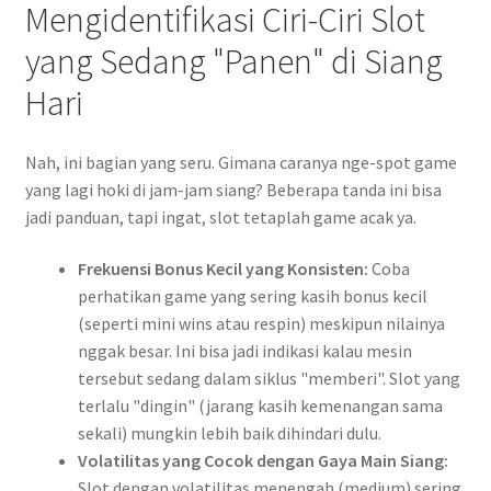
Mengidentifikasi Ciri-Ciri Slot
yang Sedang "Panen" di Siang
Hari
Nah, ini bagian yang seru. Gimana caranya nge-spot game
yang lagi hoki di jam-jam siang? Beberapa tanda ini bisa
jadi panduan, tapi ingat, slot tetaplah game acak ya.
Frekuensi Bonus Kecil yang Konsisten:
Coba
perhatikan game yang sering kasih bonus kecil
(seperti mini wins atau respin) meskipun nilainya
nggak besar. Ini bisa jadi indikasi kalau mesin
tersebut sedang dalam siklus "memberi". Slot yang
terlalu "dingin" (jarang kasih kemenangan sama
sekali) mungkin lebih baik dihindari dulu.
Volatilitas yang Cocok dengan Gaya Main Siang:
Slot dengan volatilitas menengah (medium) sering