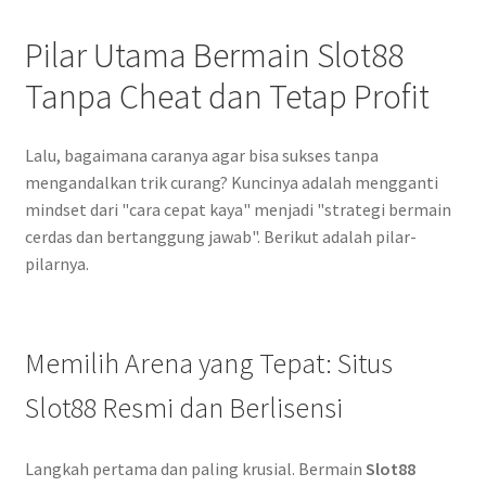
Pilar Utama Bermain Slot88
Tanpa Cheat dan Tetap Profit
Lalu, bagaimana caranya agar bisa sukses tanpa
mengandalkan trik curang? Kuncinya adalah mengganti
mindset dari "cara cepat kaya" menjadi "strategi bermain
cerdas dan bertanggung jawab". Berikut adalah pilar-
pilarnya.
Memilih Arena yang Tepat: Situs
Slot88 Resmi dan Berlisensi
Langkah pertama dan paling krusial. Bermain
Slot88