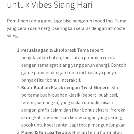
untuk Vibes Siang Hari
Pemilihan tema game juga bisa pengaruh mood lho. Tema
yang cerah dan energik seringkali selaras dengan atmosfer
siang.
Petualangan & Eksplorasi:
Tema seperti
penjelajahan hutan, laut, atau piramida cocok
dengan semangat siang yang penuh energi. Contoh
game populer dengan tema ini biasanya punya
banyak fitur bonus interaktif.
Buah-Buahan Klasik dengan Twist Modern:
Slot
bertema buah-buahan klasik (seperti buah ceri,
lemon, semangka) yang sudah dimodernisasi
dengan grafis tajam dan fitur bonus ekstra. Mereka
seringkali memberikan kemenangan yang sering,
cocok untuk sesi santai tapi tetap menguntungkan.
Magic & Fantasi Terang:
Hindari tema horor atau