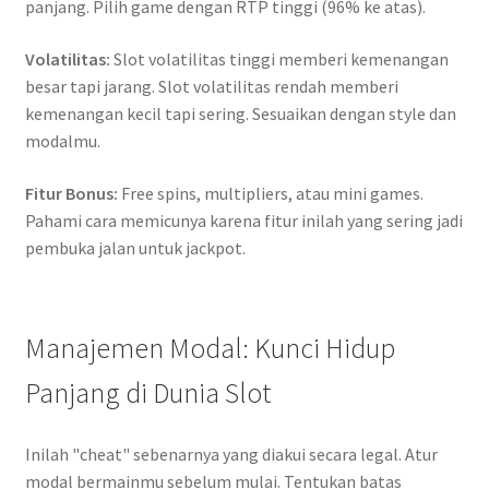
panjang. Pilih game dengan RTP tinggi (96% ke atas).
Volatilitas:
Slot volatilitas tinggi memberi kemenangan
besar tapi jarang. Slot volatilitas rendah memberi
kemenangan kecil tapi sering. Sesuaikan dengan style dan
modalmu.
Fitur Bonus:
Free spins, multipliers, atau mini games.
Pahami cara memicunya karena fitur inilah yang sering jadi
pembuka jalan untuk jackpot.
Manajemen Modal: Kunci Hidup
Panjang di Dunia Slot
Inilah "cheat" sebenarnya yang diakui secara legal. Atur
modal bermainmu sebelum mulai. Tentukan batas