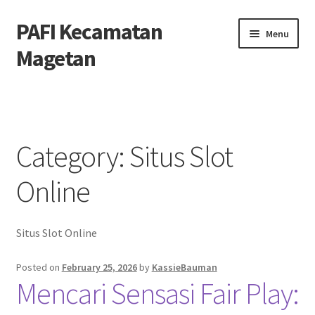
PAFI Kecamatan
Skip
Skip
Menu
to
to
Magetan
navigation
content
Home
Hubungi Kami
Category:
Situs Slot
Privacy Policy
Online
Tentang Kami
Situs Slot Online
Posted on
February 25, 2026
by
KassieBauman
Mencari Sensasi Fair Play: