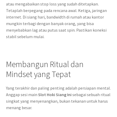
atau mengabaikan stop loss yang sudah ditetapkan.
Tetaplah berpegang pada rencana awal. Ketiga, jaringan
internet. Di siang hari, bandwidth di rumah atau kantor
mungkin terbagi dengan banyak orang, yang bisa
menyebabkan lag atau putus saat spin. Pastikan koneksi
stabil sebelum mulai.
Membangun Ritual dan
Mindset yang Tepat
Yang terakhir dan paling penting adalah persiapan mental.
Anggap sesi main
Slot Hoki Siang Ini
sebagai sebuah ritual
singkat yang menyenangkan, bukan tekanan untuk harus
menang besar.