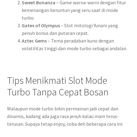
Sweet Bonanza
– Game warna-warni dengan fitur
kemenangan beruntun yang seru saat di mode
turbo.
Gates of Olympus
– Slot mitologi Yunani yang
penuh bonus dan putaran cepat.
Aztec Gems
– Tema peradaban kuno dengan
volatilitas tinggi dan mode turbo sebagai andalan.
Tips Menikmati Slot Mode
Turbo Tanpa Cepat Bosan
Walaupun mode turbo bikin permainan jadi cepat dan
dinamis, kadang ada juga rasa jenuh kalau main terus-
terusan. Supaya tetap enjoy, coba deh beberapa cara ini: