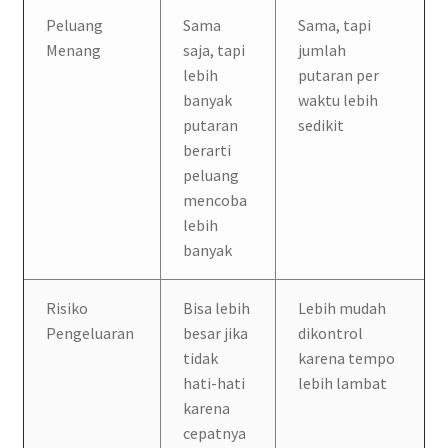
Peluang
Sama
Sama, tapi
Menang
saja, tapi
jumlah
lebih
putaran per
banyak
waktu lebih
putaran
sedikit
berarti
peluang
mencoba
lebih
banyak
Risiko
Bisa lebih
Lebih mudah
Pengeluaran
besar jika
dikontrol
tidak
karena tempo
hati-hati
lebih lambat
karena
cepatnya