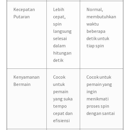
Kecepatan
Lebih
Normal,
Putaran
cepat,
membutuhkan
spin
waktu
langsung
beberapa
selesai
detik untuk
dalam
tiap spin
hitungan
detik
Kenyamanan
Cocok
Cocok untuk
Bermain
untuk
pemain yang
pemain
ingin
yang suka
menikmati
tempo
proses spin
cepat dan
dengan santai
efisiensi