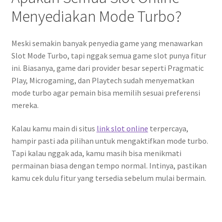
Menyediakan Mode Turbo?
Meski semakin banyak penyedia game yang menawarkan
Slot Mode Turbo, tapi nggak semua game slot punya fitur
ini. Biasanya, game dari provider besar seperti Pragmatic
Play, Microgaming, dan Playtech sudah menyematkan
mode turbo agar pemain bisa memilih sesuai preferensi
mereka.
Kalau kamu main di situs
link slot online
terpercaya,
hampir pasti ada pilihan untuk mengaktifkan mode turbo.
Tapi kalau nggak ada, kamu masih bisa menikmati
permainan biasa dengan tempo normal. Intinya, pastikan
kamu cek dulu fitur yang tersedia sebelum mulai bermain.