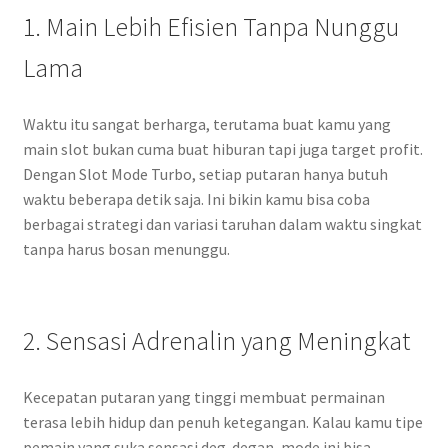
1. Main Lebih Efisien Tanpa Nunggu
Lama
Waktu itu sangat berharga, terutama buat kamu yang
main slot bukan cuma buat hiburan tapi juga target profit.
Dengan Slot Mode Turbo, setiap putaran hanya butuh
waktu beberapa detik saja. Ini bikin kamu bisa coba
berbagai strategi dan variasi taruhan dalam waktu singkat
tanpa harus bosan menunggu.
2. Sensasi Adrenalin yang Meningkat
Kecepatan putaran yang tinggi membuat permainan
terasa lebih hidup dan penuh ketegangan. Kalau kamu tipe
pemain yang suka sensasi deg-degan, mode ini bisa