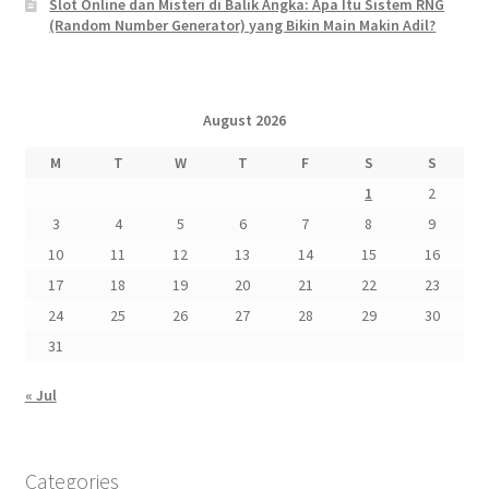
Slot Online dan Misteri di Balik Angka: Apa Itu Sistem RNG
(Random Number Generator) yang Bikin Main Makin Adil?
August 2026
M
T
W
T
F
S
S
1
2
3
4
5
6
7
8
9
10
11
12
13
14
15
16
17
18
19
20
21
22
23
24
25
26
27
28
29
30
31
« Jul
Categories