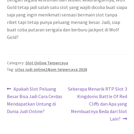
Gold tetap jadi salah satu slot yang wajib dicoba buat siapa
saja yang ingin menikmati sensasi bermain slot tanpa
ribet tapi tetap punya peluang menang besar. Jadi, siap
buat coba putaran serigala dan berburu jackpot di Wolf
Gold?
Category:
Slot Online Terpercaya
Tag:
situs judi online24jam terpercaya 2026
Post
Previous
Next
Apakah Slot Peluang
Seberapa Menarik RTP Slot 3
post:
post:
Besar Bisa Jadi Cara Cerdas
Kingdoms Battle Of Red
navigation
Mendapatkan Untung di
Cliffs dan Apa yang
Dunia Judi Online?
Membuatnya Beda dari Slot
Lain?