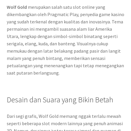
Wolf Gold
merupakan salah satu slot online yang
dikembangkan oleh Pragmatic Play, penyedia game kasino
yang sudah terkenal dengan kualitas dan inovasinya. Tema
permainan ini mengambil suasana alam liar Amerika
Utara, lengkap dengan simbol-simbol binatang seperti
serigala, elang, kuda, dan banteng. Visualnya cukup
memukau dengan latar belakang padang pasir dan langit
malam yang penuh bintang, memberikan sensasi
petualangan yang menenangkan tapi tetap menegangkan
saat putaran berlangsung.
Desain dan Suara yang Bikin Betah
Dari segi grafis, Wolf Gold memang nggak terlalu mewah
seperti beberapa slot modern lainnya yang penuh animasi
3D. Namun, desainnya justru terasa simpel dan nyaman di