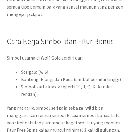
semua tipe pemain baik yang santai maupun yang pengen
mengejar jackpot.
Cara Kerja Simbol dan Fitur Bonus
Simbol utama di Wolf Gold terdiri dari:
Serigala (wild)
Banteng, Elang, dan Kuda (simbol bernilai tinggi)
Simbol kartu klasik seperti 10, J, Q, K, A (nilai
rendah)
Yang menarik, simbol
serigala sebagai wild
bisa
menggantikan semua simbol kecuali simbol bonus. Lalu
ada simbol bulan purnama sebagai scatter yang memicu
fitur Free Spins kalau muncul minimal 3 kali di gulungan.