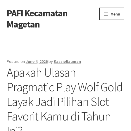
PAFI Kecamatan
Skip
Skip
Menu
to
to
Magetan
navigation
content
Home
Hubungi Kami
Posted on
June 4, 2026
by
KassieBauman
Apakah Ulasan
Privacy Policy
Pragmatic Play Wolf Gold
Tentang Kami
Layak Jadi Pilihan Slot
Favorit Kamu di Tahun
Ini?