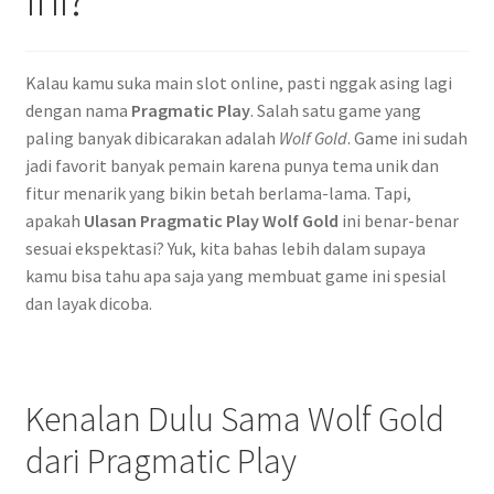
Kalau kamu suka main slot online, pasti nggak asing lagi
dengan nama
Pragmatic Play
. Salah satu game yang
paling banyak dibicarakan adalah
Wolf Gold
. Game ini sudah
jadi favorit banyak pemain karena punya tema unik dan
fitur menarik yang bikin betah berlama-lama. Tapi,
apakah
Ulasan Pragmatic Play Wolf Gold
ini benar-benar
sesuai ekspektasi? Yuk, kita bahas lebih dalam supaya
kamu bisa tahu apa saja yang membuat game ini spesial
dan layak dicoba.
Kenalan Dulu Sama Wolf Gold
dari Pragmatic Play