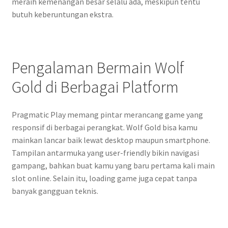
meraih kemenangan besar selalu ada, meskipun tentu
butuh keberuntungan ekstra.
Pengalaman Bermain Wolf
Gold di Berbagai Platform
Pragmatic Play memang pintar merancang game yang
responsif di berbagai perangkat. Wolf Gold bisa kamu
mainkan lancar baik lewat desktop maupun smartphone.
Tampilan antarmuka yang user-friendly bikin navigasi
gampang, bahkan buat kamu yang baru pertama kali main
slot online. Selain itu, loading game juga cepat tanpa
banyak gangguan teknis.