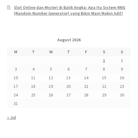
Slot Online dan Misteri di Balik Angka: Apa Itu Sistem RNG
(Random Number Generator) yang Bikin Main Makin Adil?
August 2026
M
T
W
T
F
S
S
1
2
3
4
5
6
7
8
9
10
11
12
13
14
15
16
17
18
19
20
21
22
23
24
25
26
27
28
29
30
31
« Jul