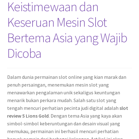
Keistimewaan dan
Keseruan Mesin Slot
Bertema Asia yang Wajib
Dicoba
Dalam dunia permainan slot online yang kian marak dan
penuh persaingan, menemukan mesin slot yang
menawarkan pengalaman unik sekaligus keuntungan
menarik bukan perkara mudah. Salah satu slot yang
tengah mencuri perhatian pecinta judi digital adalah
slot
review 5 Lions Gold
. Dengan tema Asia yang kaya akan
simbol-simbol keberuntungan dan desain visual yang
memukau, permainan ini berhasil mencuri perhatian
banyak pemain dari berbagai kalangan. Artikel ini akan