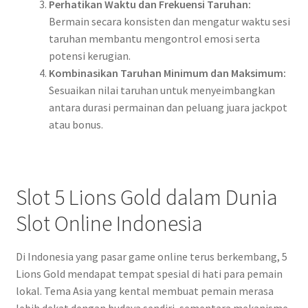
Perhatikan Waktu dan Frekuensi Taruhan:
Bermain secara konsisten dan mengatur waktu sesi
taruhan membantu mengontrol emosi serta
potensi kerugian.
Kombinasikan Taruhan Minimum dan Maksimum:
Sesuaikan nilai taruhan untuk menyeimbangkan
antara durasi permainan dan peluang juara jackpot
atau bonus.
Slot 5 Lions Gold dalam Dunia
Slot Online Indonesia
Di Indonesia yang pasar game online terus berkembang, 5
Lions Gold mendapat tempat spesial di hati para pemain
lokal. Tema Asia yang kental membuat pemain merasa
lebih dekat dengan budaya sendiri, sementara mekanisme