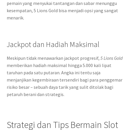
pemain yang menyukai tantangan dan sabar menunggu
kesempatan, 5 Lions Gold bisa menjadi opsi yang sangat
menarik.
Jackpot dan Hadiah Maksimal
Meskipun tidak menawarkan jackpot progresif,
5 Lions Gold
memberikan hadiah maksimal hingga 5.000 kali lipat
taruhan pada satu putaran. Angka ini tentu saja
menjanjikan kegembiraan tersendiri bagi para penggemar
risiko besar – sebuah daya tarik yang sulit ditolak bagi
petaruh berani dan strategis.
Strategi dan Tips Bermain Slot