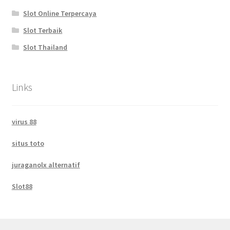
Slot Online Terpercaya
Slot Terbaik
Slot Thailand
Links
virus 88
situs toto
juraganolx alternatif
Slot88