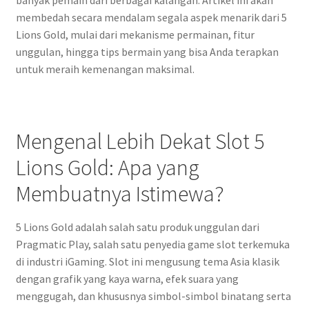
membedah secara mendalam segala aspek menarik dari 5
Lions Gold, mulai dari mekanisme permainan, fitur
unggulan, hingga tips bermain yang bisa Anda terapkan
untuk meraih kemenangan maksimal.
Mengenal Lebih Dekat Slot 5
Lions Gold: Apa yang
Membuatnya Istimewa?
5 Lions Gold adalah salah satu produk unggulan dari
Pragmatic Play, salah satu penyedia game slot terkemuka
di industri iGaming. Slot ini mengusung tema Asia klasik
dengan grafik yang kaya warna, efek suara yang
menggugah, dan khususnya simbol-simbol binatang serta