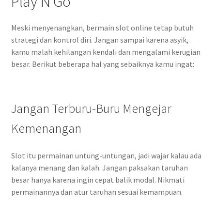
Play’N Go
Meski menyenangkan, bermain slot online tetap butuh
strategi dan kontrol diri. Jangan sampai karena asyik,
kamu malah kehilangan kendali dan mengalami kerugian
besar. Berikut beberapa hal yang sebaiknya kamu ingat:
Jangan Terburu-Buru Mengejar
Kemenangan
Slot itu permainan untung-untungan, jadi wajar kalau ada
kalanya menang dan kalah. Jangan paksakan taruhan
besar hanya karena ingin cepat balik modal. Nikmati
permainannya dan atur taruhan sesuai kemampuan.