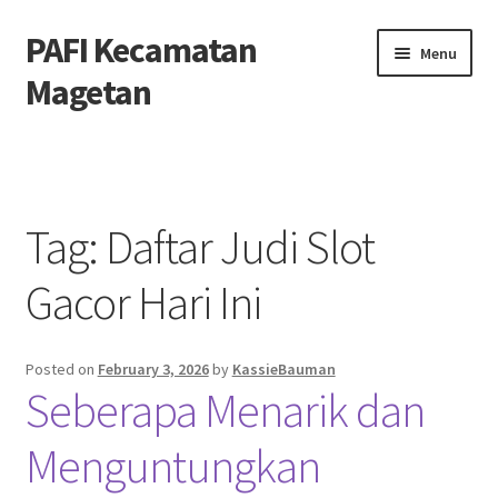
PAFI Kecamatan
Skip
Skip
Menu
to
to
Magetan
navigation
content
Home
Hubungi Kami
Tag:
Daftar Judi Slot
Privacy Policy
Gacor Hari Ini
Tentang Kami
Posted on
February 3, 2026
by
KassieBauman
Seberapa Menarik dan
Menguntungkan