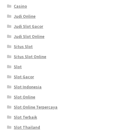
Casino
Judi Online
Judi Slot Gacor
Judi Slot Online
Situs Slot
Situs Slot Online
Slot
Slot Gacor
Slot Indonesia
Slot Online
Slot Online Terpercaya
Slot Terbaik
Slot Thailand