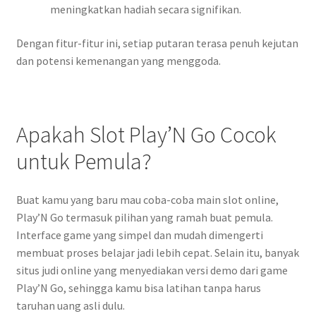
meningkatkan hadiah secara signifikan.
Dengan fitur-fitur ini, setiap putaran terasa penuh kejutan
dan potensi kemenangan yang menggoda.
Apakah Slot Play’N Go Cocok
untuk Pemula?
Buat kamu yang baru mau coba-coba main slot online,
Play’N Go termasuk pilihan yang ramah buat pemula.
Interface game yang simpel dan mudah dimengerti
membuat proses belajar jadi lebih cepat. Selain itu, banyak
situs judi online yang menyediakan versi demo dari game
Play’N Go, sehingga kamu bisa latihan tanpa harus
taruhan uang asli dulu.