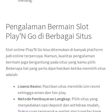
menang.
Pengalaman Bermain Slot
Play’N Go di Berbagai Situs
Slot online Play’N Go bisa ditemukan di banyak platform
judi online terpercaya. Namun, kualitas pengalaman
bermain juga bergantung pada situs yang kamu pilih.
Beberapa hal yang perlu diperhatikan ketika memilih situs
adalah:
Lisensi Resmi:
Pastikan situs memiliki izin resmi
sehingga aman dan fair play.
Metode Pembayaran Lengkap:
Pilih situs yang
menyediakan opsi deposit dan withdraw mudah,
Dukun cuan
termasuk e-wallet dan transfer bank