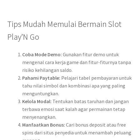
Tips Mudah Memulai Bermain Slot
Play’N Go
Coba Mode Demo:
Gunakan fitur demo untuk
mengenal cara kerja game dan fitur-fiturnya tanpa
risiko kehilangan saldo.
Pahami Paytable:
Pelajari tabel pembayaran untuk
tahu nilai simbol dan kombinasi apa yang paling
menguntungkan.
Kelola Modal:
Tentukan batas taruhan dan jangan
terbawa emosi saat kalah agar permainan tetap
menyenangkan.
Manfaatkan Bonus:
Cari bonus deposit atau free
spins dari situs penyedia untuk menambah peluang