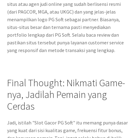
situs atau agen judi online yang sudah berlisensi resmi
(dari PAGCOR, MGA, atau UKGC) dan yang jelas-jelas
menampilkan logo PG Soft sebagai partner. Biasanya,
situs-situs besar dan ternama pasti menyediakan
portfolio lengkap dari PG Soft. Selalu baca review dan
pastikan situs tersebut punya layanan customer service
yang responsif dan metode transaksi yang lengkap.
Final Thought: Nikmati Game-
nya, Jadilah Pemain yang
Cerdas
Jadi, istilah "Slot Gacor PG Soft" itu memang punya dasar
yang kuat dari sisi kualitas game, frekuensi fitur bonus,