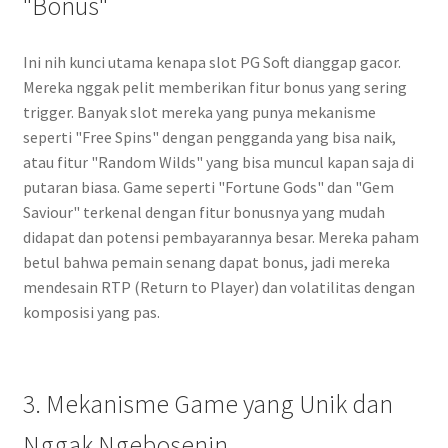
"Bonus"
Ini nih kunci utama kenapa slot PG Soft dianggap gacor.
Mereka nggak pelit memberikan fitur bonus yang sering
trigger. Banyak slot mereka yang punya mekanisme
seperti "Free Spins" dengan pengganda yang bisa naik,
atau fitur "Random Wilds" yang bisa muncul kapan saja di
putaran biasa. Game seperti "Fortune Gods" dan "Gem
Saviour" terkenal dengan fitur bonusnya yang mudah
didapat dan potensi pembayarannya besar. Mereka paham
betul bahwa pemain senang dapat bonus, jadi mereka
mendesain RTP (Return to Player) dan volatilitas dengan
komposisi yang pas.
3. Mekanisme Game yang Unik dan
Nggak Ngebosenin