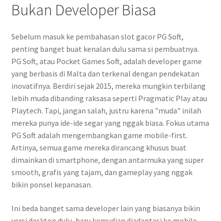
Bukan Developer Biasa
Sebelum masuk ke pembahasan slot gacor PG Soft,
penting banget buat kenalan dulu sama si pembuatnya.
PG Soft, atau Pocket Games Soft, adalah developer game
yang berbasis di Malta dan terkenal dengan pendekatan
inovatifnya. Berdiri sejak 2015, mereka mungkin terbilang
lebih muda dibanding raksasa seperti Pragmatic Play atau
Playtech. Tapi, jangan salah, justru karena "muda" inilah
mereka punya ide-ide segar yang nggak biasa. Fokus utama
PG Soft adalah mengembangkan game mobile-first.
Artinya, semua game mereka dirancang khusus buat
dimainkan di smartphone, dengan antarmuka yang super
smooth, grafis yang tajam, dan gameplay yang nggak
bikin ponsel kepanasan.
Ini beda banget sama developer lain yang biasanya bikin
versi desktop dulu, baru kemudian diadaptasi ke mobile.