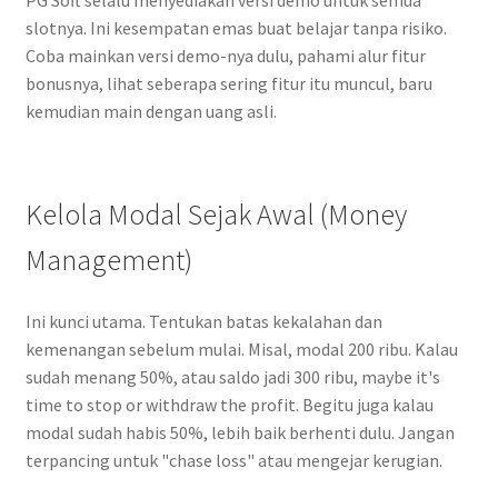
PG Soft selalu menyediakan versi demo untuk semua
slotnya. Ini kesempatan emas buat belajar tanpa risiko.
Coba mainkan versi demo-nya dulu, pahami alur fitur
bonusnya, lihat seberapa sering fitur itu muncul, baru
kemudian main dengan uang asli.
Kelola Modal Sejak Awal (Money
Management)
Ini kunci utama. Tentukan batas kekalahan dan
kemenangan sebelum mulai. Misal, modal 200 ribu. Kalau
sudah menang 50%, atau saldo jadi 300 ribu, maybe it's
time to stop or withdraw the profit. Begitu juga kalau
modal sudah habis 50%, lebih baik berhenti dulu. Jangan
terpancing untuk "chase loss" atau mengejar kerugian.