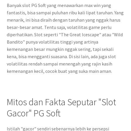
Banyak slot PG Soft yang menawarkan max win yang
fantastis, bisa sampai puluhan ribu kali lipat taruhan. Yang
menarik, ini bisa diraih dengan taruhan yang nggak harus
besar-besar amat. Tentu saja, volatilitas game perlu
diperhatikan. Slot seperti "The Great Icescape" atau "Wild
Bandito" punya volatilitas tinggi yang artinya
kemenangan besar mungkin nggak sering, tapi sekali
kena, bisa mengganti suasana. Di sisi lain, ada juga slot
volatilitas rendah sampai menengah yang rajin kasih
kemenangan kecil, cocok buat yang suka main aman.
Mitos dan Fakta Seputar "Slot
Gacor" PG Soft
Istilah "gacor" sendiri sebenarnya lebih ke persepsi