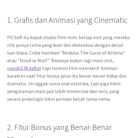
1. Grafis dan Animasi yang Cinematic
PG Soft itu kayak studio film mini. Setiap slot yang mereka
rilis punya tema yang kuat dan dieksekusi dengan detail
luar biasa. Coba mainkan "Medusa: The Curse of Athena"
atau "Hood vs Wolf". Rasanya bukan lagi main slot,
rupiah138 daftar
tapi nonton film interaktif. Animasi
karakter saat fitur bonus jalan itu benar-benar hidup dan
dramatis. Ini nggak cuma soal estetika, tapi juga bikin
pengalaman main jadi lebih immersive dan seru, yang
secara psikologis bikin pemain betah lama-lama.
2. Fitur Bonus yang Benar-Benar