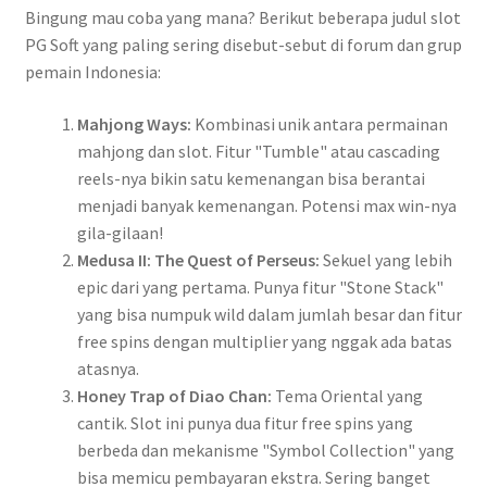
Bingung mau coba yang mana? Berikut beberapa judul slot
PG Soft yang paling sering disebut-sebut di forum dan grup
pemain Indonesia:
Mahjong Ways:
Kombinasi unik antara permainan
mahjong dan slot. Fitur "Tumble" atau cascading
reels-nya bikin satu kemenangan bisa berantai
menjadi banyak kemenangan. Potensi max win-nya
gila-gilaan!
Medusa II: The Quest of Perseus:
Sekuel yang lebih
epic dari yang pertama. Punya fitur "Stone Stack"
yang bisa numpuk wild dalam jumlah besar dan fitur
free spins dengan multiplier yang nggak ada batas
atasnya.
Honey Trap of Diao Chan:
Tema Oriental yang
cantik. Slot ini punya dua fitur free spins yang
berbeda dan mekanisme "Symbol Collection" yang
bisa memicu pembayaran ekstra. Sering banget