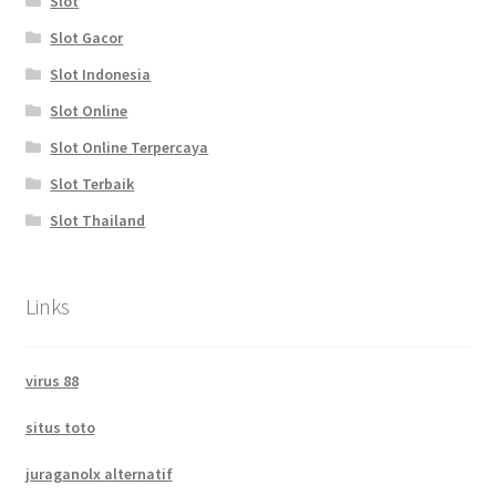
Slot
Slot Gacor
Slot Indonesia
Slot Online
Slot Online Terpercaya
Slot Terbaik
Slot Thailand
Links
virus 88
situs toto
juraganolx alternatif