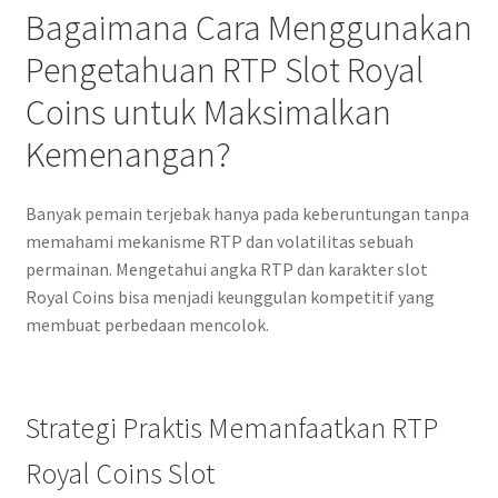
Bagaimana Cara Menggunakan
Pengetahuan RTP Slot Royal
Coins untuk Maksimalkan
Kemenangan?
Banyak pemain terjebak hanya pada keberuntungan tanpa
memahami mekanisme RTP dan volatilitas sebuah
permainan. Mengetahui angka RTP dan karakter slot
Royal Coins bisa menjadi keunggulan kompetitif yang
membuat perbedaan mencolok.
Strategi Praktis Memanfaatkan RTP
Royal Coins Slot