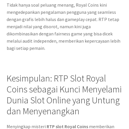
Tidak hanya soal peluang menang, Royal Coins kini
mengedepankan pengalaman pengguna yang seamless
dengan grafis lebih halus dan gameplay cepat. RTP tetap
menjadi nilai yang disorot, namun kini juga
dikombinasikan dengan fairness game yang bisa dicek
melalui audit independen, memberikan kepercayaan lebih
bagi setiap pemain.
Kesimpulan: RTP Slot Royal
Coins sebagai Kunci Menyelami
Dunia Slot Online yang Untung
dan Menyenangkan
Menyingkap misteri
RTP slot Royal Coins
memberikan