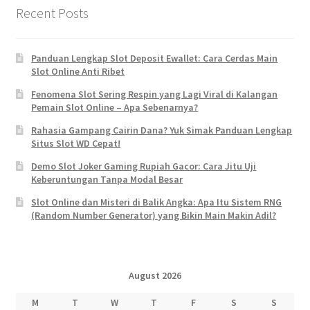
Recent Posts
Panduan Lengkap Slot Deposit Ewallet: Cara Cerdas Main
Slot Online Anti Ribet
Fenomena Slot Sering Respin yang Lagi Viral di Kalangan
Pemain Slot Online – Apa Sebenarnya?
Rahasia Gampang Cairin Dana? Yuk Simak Panduan Lengkap
Situs Slot WD Cepat!
Demo Slot Joker Gaming Rupiah Gacor: Cara Jitu Uji
Keberuntungan Tanpa Modal Besar
Slot Online dan Misteri di Balik Angka: Apa Itu Sistem RNG
(Random Number Generator) yang Bikin Main Makin Adil?
August 2026
M
T
W
T
F
S
S