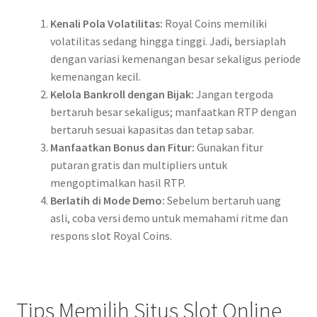
Kenali Pola Volatilitas:
Royal Coins memiliki
volatilitas sedang hingga tinggi. Jadi, bersiaplah
dengan variasi kemenangan besar sekaligus periode
kemenangan kecil.
Kelola Bankroll dengan Bijak:
Jangan tergoda
bertaruh besar sekaligus; manfaatkan RTP dengan
bertaruh sesuai kapasitas dan tetap sabar.
Manfaatkan Bonus dan Fitur:
Gunakan fitur
putaran gratis dan multipliers untuk
mengoptimalkan hasil RTP.
Berlatih di Mode Demo:
Sebelum bertaruh uang
asli, coba versi demo untuk memahami ritme dan
respons slot Royal Coins.
Tips Memilih Situs Slot Online