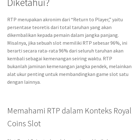
Diketahui?
RTP merupakan akronim dari “Return to Player,” yaitu
persentase teoretis dari total taruhan yang akan
dikembalikan kepada pemain dalam jangka panjang.
Misalnya, jika sebuah slot memiliki RTP sebesar 96%, ini
berarti secara rata-rata 96% dari seluruh taruhan akan
kembali sebagai kemenangan seiring waktu. RTP
bukanlah jaminan kemenangan jangka pendek, melainkan
alat ukur penting untuk membandingkan game slot satu
dengan lainnya.
Memahami RTP dalam Konteks Royal
Coins Slot