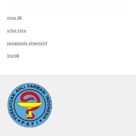
virus 88
situs toto
juraganolx alternatif
Slot88