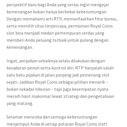
perspektif baru bagi Anda yang serius ingin mengejar
kemenangan bukan hanya berbekal keberuntungan.
Dengan memahami arti RTP, memanfaatkan fitur bonus,
serta memilih situs terpercaya, permainan Royal Coins
slot bisa menjadi medan pertempuran cerdas yang
memberi Anda peluang terbaik untuk pulang dengan
kemenangan.
Ingat, perjudian sebaiknya selalu dilakukan dengan
kesadaran penuh serta kontrol diri. RTP hanyalah salah
satu batu pijakan di jalan panjang jadi pemenang slot
sejati. Jadikan Royal Coins sebagai pilihan menarik –
bukan sekadar hiburan – tapi juga kesempatan nyata
meraih hasil maksimal lewat strategi dan pengetahuan
yang matang.
Selamat mencoba dan semoga keberuntungan
menjemput Anda di setiap putaran Royal Coins slot!