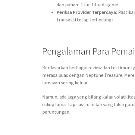
dan paham fitur-fitur di game.
Periksa Provider Terpercaya:
Pastikan
transaksi tetap terlindungi.
Pengalaman Para Pemai
Berdasarkan berbagai review dan testimoni 
merasa puas dengan Neptune Treasure. Merek
lumayan sering keluar.
Namun, ada juga yang bilang kalau volatilit
cukup lama. Tapi justru inilah yang bikin g
peruntungan.