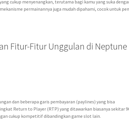
ang cukup menyenangkan, terutama bagi kamu yang suka denga
u, mekanisme permainannya juga mudah dipahami, cocok untuk pe
 Fitur-Fitur Unggulan di Neptune
ungan dan beberapa garis pembayaran (paylines) yang bisa
gkat Return to Player (RTP) yang ditawarkan biasanya sekitar 
an cukup kompetitif dibandingkan game slot lain.