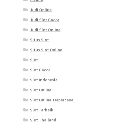
Judi Online
Judi Slot Gacor
Judi Slot Online
Situs Slot
Situs Slot Online
Slot
Slot Gacor
Slot Indonesia
Slot Online
Slot Online Terpercaya
Slot Terbaik
Slot Thailand