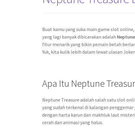
Buat kamu yang suka main game slot online,
yang lagi banyak dibicarakan adalah
Neptune
fitur menarik yang bikin pemain betah berla
Yuk, kita kulik lebih dalam lewat ulasan Joke
Apa Itu Neptune Treasu
Neptune Treasure adalah salah satu slot on
yang sudah terkenal di kalangan penggemar j
dengan harta karun dan makhluk laut miste
cerah dan animasi yang halus.