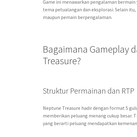
Game ini menawarkan pengalaman bermain y
tema petualangan dan eksplorasi. Selain it
maupun pemain berpengalaman.
Bagaimana Gameplay dan
Treasure?
Struktur Permainan dan RTP
Neptune Treasure hadir dengan format 5 gul
memberikan peluang menang cukup besar. Tin
yang berarti peluang mendapatkan kemenang