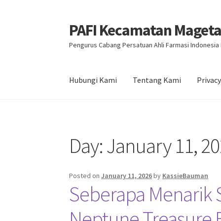
PAFI Kecamatan Maget
Skip
Skip
to
to
Pengurus Cabang Persatuan Ahli Farmasi Indonesi
navigation
content
Hubungi Kami
Tentang Kami
Privacy
Home
Hubungi Kami
Privacy Policy
Tentang K
Day:
January 11, 2
Posted on
January 11, 2026
by
KassieBauman
Seberapa Menarik 
Neptune Treasure