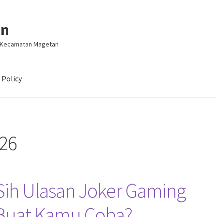
an
a Kecamatan Magetan
 Policy
ami
026
Sih Ulasan Joker Gaming
 Buat Kamu Coba?